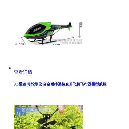
查看详情
3.5通道 带陀螺仪 合金耐摔遥控直升飞机飞行器模型航模