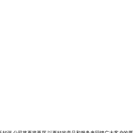
好评,公司将再接再厉,以更好的产品和服务来回馈广大客户的厚