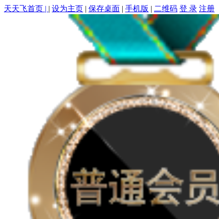
天天飞首页 |
|
设为主页
|
保存桌面
|
手机版
|
二维码
登 录
注册