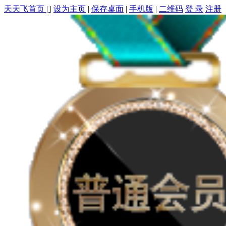
天天飞首页 |
|
设为主页
|
保存桌面
|
手机版
|
二维码
登 录
注册