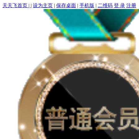
天天飞首页 |
|
设为主页
|
保存桌面
|
手机版
|
二维码
登 录
注册