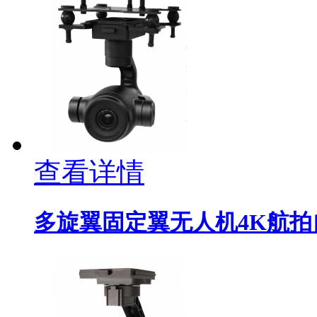
查看详情
多旋翼固定翼无人机4K航