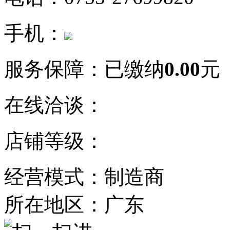
手机：
服务保障：
已缴纳
0.00
元
在线洽谈：
店铺等级：
经营模式：制造商
所在地区：广东