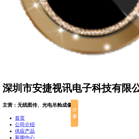
深圳市安捷视讯电子科技有限
主营：无线图传、光电吊舱成像等
首页
公司介绍
供应产品
新闻中心