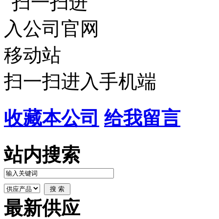
扫一扫进入手机端
收藏本公司
给我留言
站内搜索
最新供应