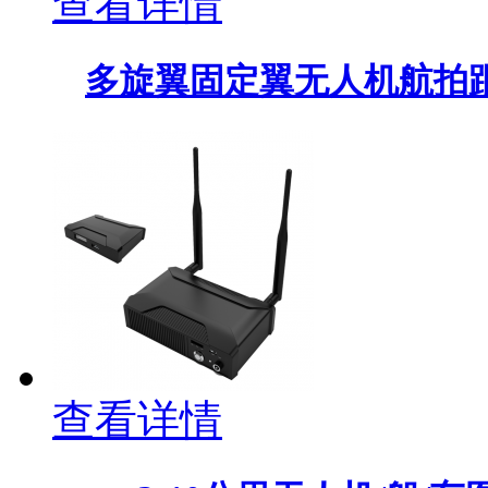
查看详情
多旋翼固定翼无人机航拍
查看详情