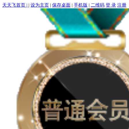
天天飞首页 |
|
设为主页
|
保存桌面
|
手机版
|
二维码
登 录
注册