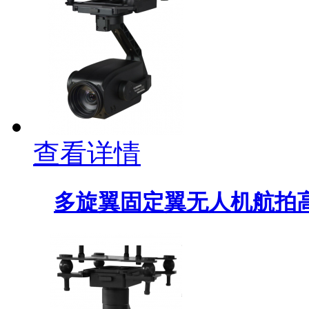
查看详情
多旋翼固定翼无人机航拍