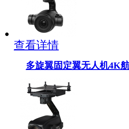
查看详情
多旋翼固定翼无人机4K