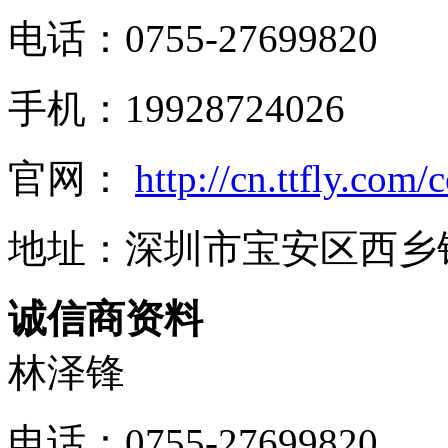
电话：0755-27699820‬
手机：19928724026
官网：
http://cn.ttfly.com
地址：深圳市宝安区西乡
诚信商资料
林泽锋
电话：
0755-27699820‬