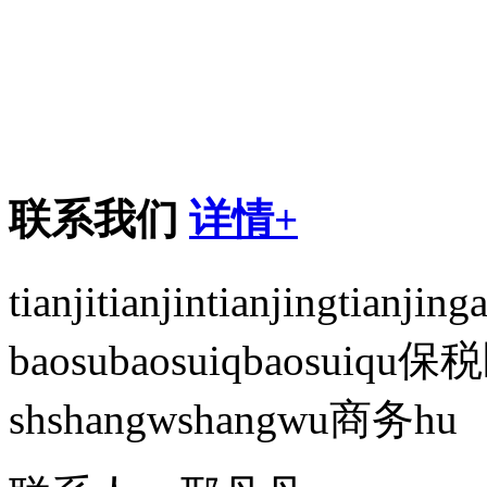
联系我们
详情+
tianjitianjintianjingtianj
baosubaosuiqbaosuiqu
shshangwshangwu商务hu