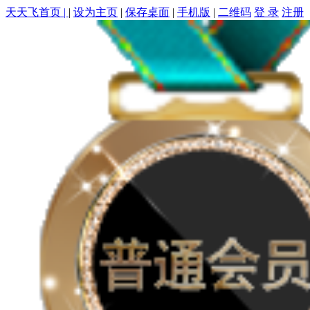
天天飞首页 |
|
设为主页
|
保存桌面
|
手机版
|
二维码
登 录
注册