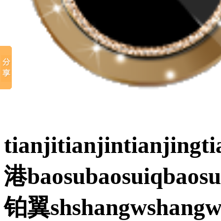
tianjitianjintianjin
港baosubaosuiqbao
铂翼shshangwshang