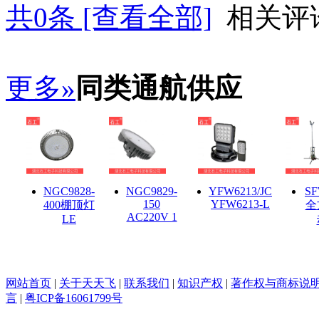
共
0
条 [查看全部]
相关评
更多»
同类通航供应
NGC9828-
NGC9829-
YFW6213/JC
SF
150
YFW6213-L
400棚顶灯
全
AC220V 1
LE
网站首页
|
关于天天飞
|
联系我们
|
知识产权
|
著作权与商标说
言
|
粤ICP备16061799号