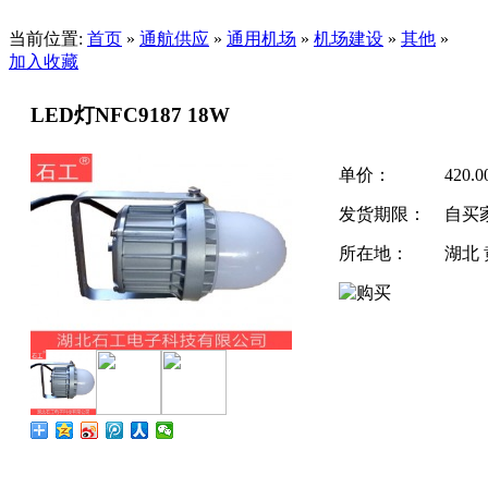
当前位置:
首页
»
通航供应
»
通用机场
»
机场建设
»
其他
»
加入收藏
LED灯NFC9187 18W
单价：
420.
发货期限：
自买
所在地：
湖北